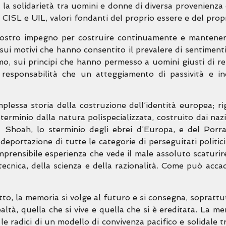
e la solidarietà tra uomini e donne di diversa provenienza
 CISL e UIL, valori fondanti del proprio essere e del propr
 nostro impegno per costruire continuamente e mantener
, sui motivi che hanno consentito il prevalere di sentiment
imo, sui principi che hanno permesso a uomini giusti di re
esponsabilità che un atteggiamento di passività e ind
lessa storia della costruzione dell’identità europea; ri
rminio dalla natura polispecializzata, costruito dai nazi
a Shoah, lo sterminio degli ebrei d’Europa, e del Porr
ortazione di tutte le categorie di perseguitati politici 
rensibile esperienza che vede il male assoluto scaturire 
tecnica, della scienza e della razionalità. Come può acc
to, la memoria si volge al futuro e si consegna, soprattu
 realtà, quella che si vive e quella che si è ereditata. La
le radici di un modello di convivenza pacifico e solidale t