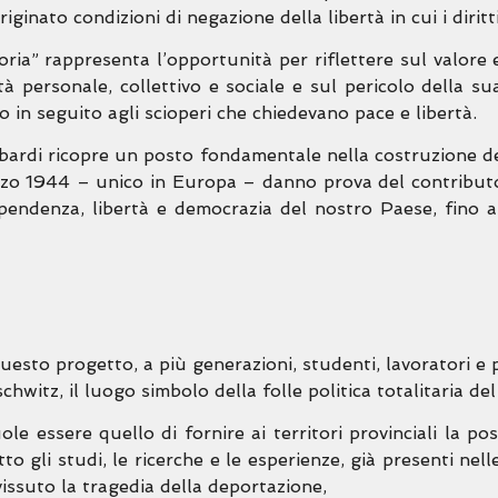
nato condizioni di negazione della libertà in cui i diritti
ia” rappresenta l’opportunità per riflettere sul valore e
tà personale, collettivo e sociale e sul pericolo della su
o in seguito agli scioperi che chiedevano pace e libertà.
bardi ricopre un posto fondamentale nella costruzione del
arzo 1944 – unico in Europa – danno prova del contribu
ipendenza, libertà e democrazia del nostro Paese, fino al
sto progetto, a più generazioni, studenti, lavoratori e p
hwitz, il luogo simbolo della folle politica totalitaria de
e essere quello di fornire ai territori provinciali la poss
tto gli studi, le ricerche e le esperienze, già presenti nel
 vissuto la tragedia della deportazione,