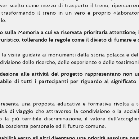
ver scelto come mezzo di trasporto il treno, ripercorrend
trasformando il treno in un vero e proprio «laboratori
le.
oro sulla Memoria a cui va riservata prioritaria attenzione
uristico, tollerando le regole come il divieto di fumare e ca
la visita guidata ai monumenti della storia polacca e dell
divisione delle ricerche, delle esperienze e delle testimon
’adesione alle attività del progetto rappresentano non u
bile di tutti i partecipanti per riguardo al significato
presenta una proposta educativa e formativa rivolta a t
à di viaggio che attraverso la condivisione e la social
a più terribile discriminazione, il valore dell’accoglien
 la coscienza personale ed il futuro comune.
sabilità verso gli altri diventano una priorità assoluta neg