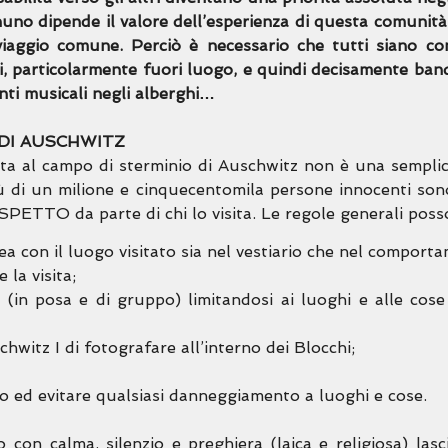
o dipende il valore dell’esperienza di questa comunità (no
el viaggio comune. Perciò è necessario che tutti siano c
i, particolarmente fuori luogo, e quindi decisamente bandit
nti musicali negli alberghi…
 DI AUSCHWITZ
ita al campo di sterminio di Auschwitz non è una semplice
 di un milione e cinquecentomila persone innocenti son
ETTO da parte di chi lo visita. Le regole generali posso
a con il luogo visitato sia nel vestiario che nel comport
la visita;
o (in posa e di gruppo) limitandosi ai luoghi e alle co
chwitz I di fotografare all’interno dei Blocchi;
eo ed evitare qualsiasi danneggiamento a luoghi e cose.
o con calma, silenzio e preghiera (laica e religiosa) lasc