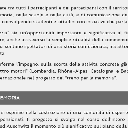
te tra tutti i partecipanti e dei partecipanti con il territ
moria, nelle scuole e nelle città, e di comunicazione de
à, coinvolgendo studenti e cittadini con iniziative che parl
a” sia un’opportunità importante e significativa al fin
iore, anche attraverso la semplice ritualità della commemo
 si sentano spettatori di una storia confezionata, ma atto
tz.
erma l’impegno, sulla scorta della attività concreta già
quattro motori” (Lombardia, Rhône-Alpes, Catalogna, e B
nternazionale nel progetto del “treno per la memoria”.
MEMORIA
si esprime nella costruzione di una comunità di esperien
 pensionati. Il progetto si svolge nel corso dell’intero
ed Auschwitz il momento più significativo sul piano della